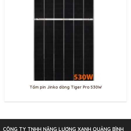
Tấm pin Jinko dòng Tiger Pro 530W
CÔNG TY TNHH NĂNG LƯỢNG XANH QUẢNG BÌNH