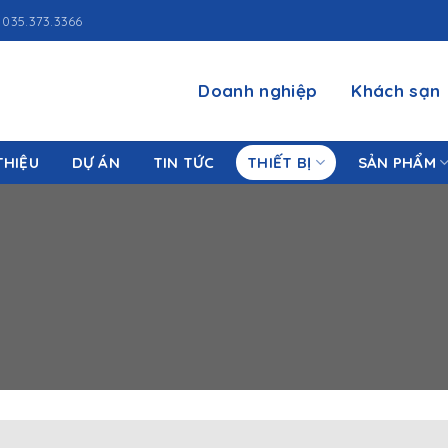
035.373.3366
Doanh nghiệp
Khách sạn
THIỆU
DỰ ÁN
TIN TỨC
THIẾT BỊ
SẢN PHẨM