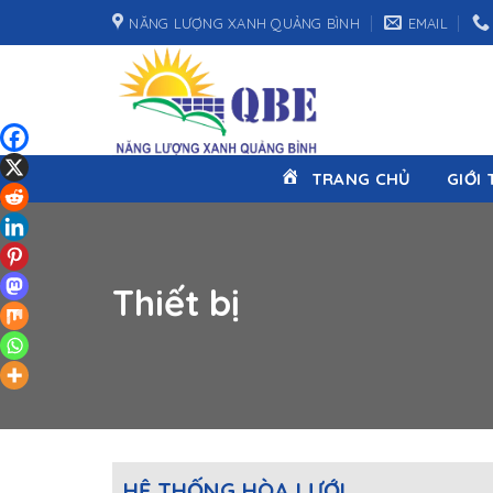
Skip
NĂNG LƯỢNG XANH QUẢNG BÌNH
EMAIL
to
content
TRANG CHỦ
GIỚI 
Thiết bị
HỆ THỐNG HÒA LƯỚI