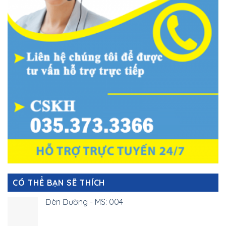
CÓ THỂ BẠN SẼ THÍCH
Đèn Đường - MS: 004