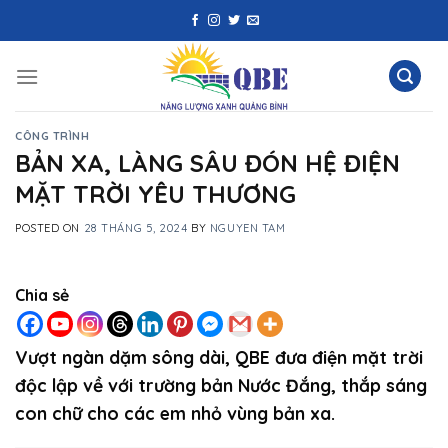
Skip
to
content
CÔNG TRÌNH
BẢN XA, LÀNG SÂU ĐÓN HỆ ĐIỆN
MẶT TRỜI YÊU THƯƠNG
POSTED ON
28 THÁNG 5, 2024
BY
NGUYEN TAM
Chia sẻ
Vượt ngàn dặm sông dài, QBE đưa điện mặt trời
độc lập về với trường bản Nước Đắng, thắp sáng
con chữ cho các em nhỏ vùng bản xa.