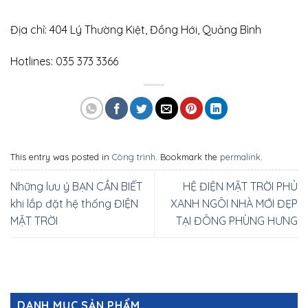
Địa chỉ: 404 Lý Thường Kiệt, Đồng Hới, Quảng Bình
Hotlines: 035 373 3366
This entry was posted in
Công trình
. Bookmark the
permalink
.
Những lưu ý BẠN CẦN BIẾT
HỆ ĐIỆN MẶT TRỜI PHỦ
khi lắp đặt hệ thống ĐIỆN
XANH NGÔI NHÀ MỚI ĐẸP
MẶT TRỜI
TẠI ĐÔNG PHÙNG HƯNG
DANH MỤC SẢN PHẨM