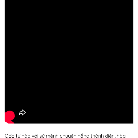
QBE tự hào với sứ mệnh chuyển nắng thành điện, hòa