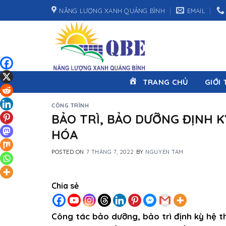
Skip
NĂNG LƯỢNG XANH QUẢNG BÌNH
EMAIL
to
content
TRANG CHỦ
GIỚI 
CÔNG TRÌNH
BẢO TRÌ, BẢO DƯỠNG ĐỊNH K
HÓA
POSTED ON
7 THÁNG 7, 2022
BY
NGUYEN TAM
Chia sẻ
Công tác bảo dưỡng, bảo trì định kỳ hệ t