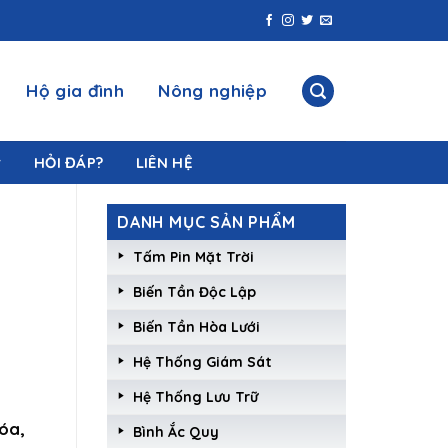
Hộ gia đình
Nông nghiệp
HỎI ĐÁP?
LIÊN HỆ
DANH MỤC SẢN PHẨM
Tấm Pin Mặt Trời
Biến Tần Độc Lập
Biến Tần Hòa Lưới
Hệ Thống Giám Sát
Hệ Thống Lưu Trữ
óa,
Bình Ắc Quy