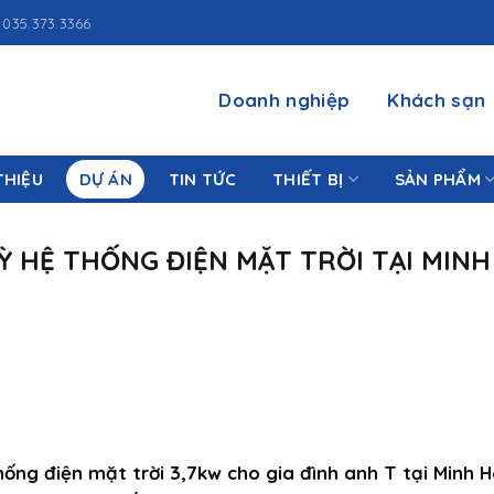
035.373.3366
Doanh nghiệp
Khách sạn
THIỆU
DỰ ÁN
TIN TỨC
THIẾT BỊ
SẢN PHẨM
Ỳ HỆ THỐNG ĐIỆN MẶT TRỜI TẠI MINH
hống điện mặt trời 3,7kw cho gia đình anh T tại Minh H