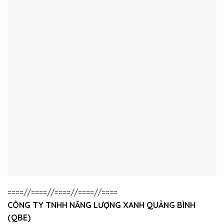
====//====//====//====//====
CÔNG TY TNHH NĂNG LƯỢNG XANH QUẢNG BÌNH
(QBE)