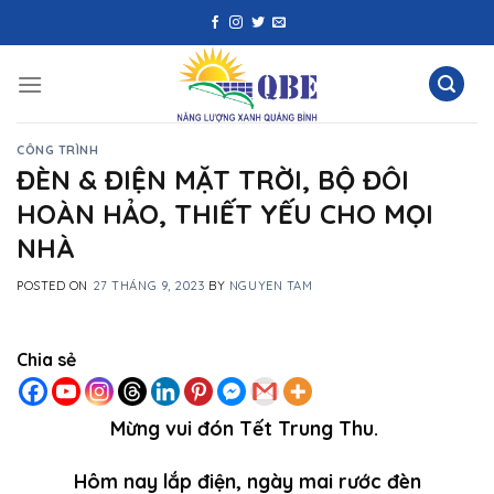
Skip
to
content
CÔNG TRÌNH
ĐÈN & ĐIỆN MẶT TRỜI, BỘ ĐÔI
HOÀN HẢO, THIẾT YẾU CHO MỌI
NHÀ
POSTED ON
27 THÁNG 9, 2023
BY
NGUYEN TAM
Chia sẻ
Mừng vui đón Tết Trung Thu.
Hôm nay lắp điện, ngày mai rước đèn