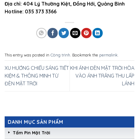
Địa chỉ: 404 Lý Thường Kiệt, Đồng Hới, Quảng Bình
Hotline: 035 373 3366
This entry was posted in
Công trình
. Bookmark the
permalink
.
XU HƯỚNG CHIẾU SÁNG TIẾT
KHI ÁNH ĐÈN MẶT TRỜI HÒA
KIỆM & THÔNG MINH TỪ
VÀO ÁNH TRĂNG THU LẤP
ĐÈN MẶT TRỜI
LÁNH
DANH MỤC SẢN PHẨM
Tấm Pin Mặt Trời