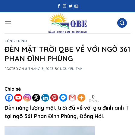
Skip
to
content
CÔNG TRÌNH
ĐÈN MẶT TRỜI QBE VỀ VỚI NGÕ 361
PHAN ĐÌNH PHÙNG
POSTED ON
8 THÁNG 3, 2023
BY
NGUYEN TAM
Chia sẻ
0
Shares
Đèn năng lượng mặt trời đã về với gia đình anh T
tại ngõ 361 Phan Đình Phùng, Đồng Hới.