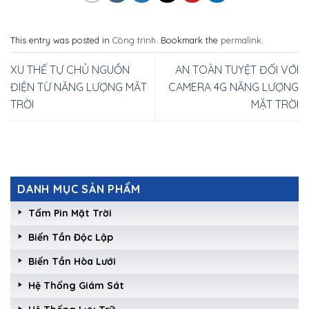
This entry was posted in
Công trình
. Bookmark the
permalink
.
XU THẾ TỰ CHỦ NGUỒN
AN TOÀN TUYỆT ĐỐI VỚI
ĐIỆN TỪ NĂNG LƯỢNG MĂT
CAMERA 4G NĂNG LƯỢNG
TRỜI
MẶT TRỜI
DANH MỤC SẢN PHẨM
Tấm Pin Mặt Trời
Biến Tần Độc Lập
Biến Tần Hòa Lưới
Hệ Thống Giám Sát