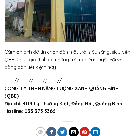
Cám ơn anh đã tin chọn đèn mặt trời siêu sáng, siêu bền
QBE. Chúc gia đình có những trải nghiệm tuyệt vời với
dòng đèn tiết kiệm này.
====//====//====//====//====
CÔNG TY TNHH NĂNG LƯỢNG XANH QUẢNG BÌNH
(QBE)
Địa chỉ: 404 Lý Thường Kiệt, Đồng Hới, Quảng Bình
Hotline: 035 373 3366