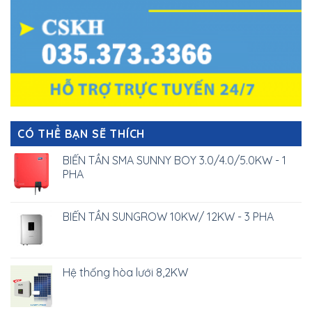
CÓ THỂ BẠN SẼ THÍCH
BIẾN TẦN SMA SUNNY BOY 3.0/4.0/5.0KW - 1
PHA
BIẾN TẦN SUNGROW 10KW/ 12KW - 3 PHA
Hệ thống hòa lưới 8,2KW