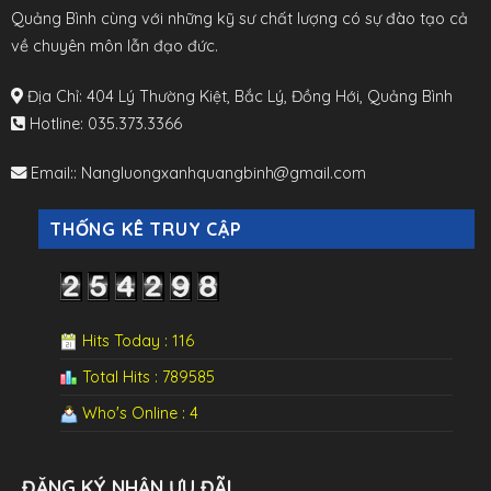
Quảng Bình cùng với những kỹ sư chất lượng có sự đào tạo cả
về chuyên môn lẫn đạo đức.
Địa Chỉ:
404 Lý Thường Kiệt, Bắc Lý, Đồng Hới, Quảng Bình
Hotline
:
035.373.3366
Email:
:
Nangluongxanhquangbinh@gmail.com
THỐNG KÊ TRUY CẬP
Hits Today : 116
Total Hits : 789585
Who's Online : 4
ĐĂNG KÝ NHẬN ƯU ĐÃI