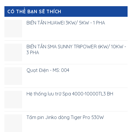
CÓ THỂ BẠN SẼ THÍCH
BIẾN TẦN HUAWEI 3KW/ 5KW - 1 PHA
BIẾN TẦN SMA SUNNY TRIPOWER 6KW/ 10KW -
3 PHA
Quạt Điện - MS: 004
Hệ thống lưu trữ Spa 4000-10000TL3 BH
Tấm pin Jinko dòng Tiger Pro 530W