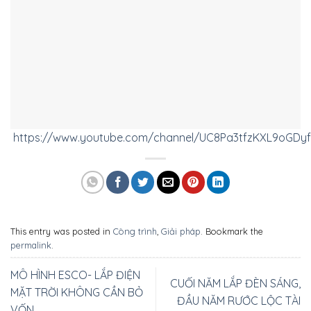
https://www.youtube.com/channel/UC8Pa3tfzKXL9oGD
This entry was posted in
Công trình
,
Giải pháp
. Bookmark the
permalink
.
MÔ HÌNH ESCO- LẮP ĐIỆN
CUỐI NĂM LẮP ĐÈN SÁNG,
MẶT TRỜI KHÔNG CẦN BỎ
ĐẦU NĂM RƯỚC LỘC TÀI
VỐN