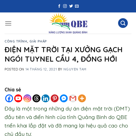
Skip
to
content
CÔNG TRÌNH
,
GIẢI PHÁP
ĐIỆN MẶT TRỜI TẠI XƯỞNG GẠCH
NGÓI TUYNEL CẦU 4, ĐỒNG HỚI
POSTED ON
14 THÁNG 12, 2021
BY
NGUYEN TAM
Chia sẻ
Đây là một trong những dự án điện mặt trời (ĐMT)
đầu tiên và điển hình của tỉnh Quảng Bình do QBE
triển khai lắp đặt và đã mang lại hiệu quả cao cho
chủ đầu tư.