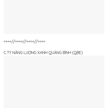
====//====//====//====
C.TY NĂNG LƯỢNG XANH QUẢNG BÌNH (QBE)