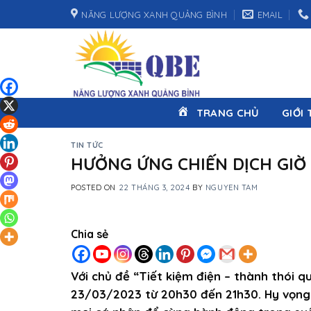
Skip
NĂNG LƯỢNG XANH QUẢNG BÌNH
EMAIL
to
content
TRANG CHỦ
GIỚI 
TIN TỨC
HƯỞNG ỨNG CHIẾN DỊCH GIỜ 
POSTED ON
22 THÁNG 3, 2024
BY
NGUYEN TAM
Chia sẻ
Với chủ đề “Tiết kiệm điện – thành thói q
23/03/2023 từ 20h30 đến 21h30. Hy vọng ý 