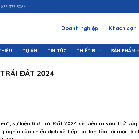
035.373.3366
Doanh nghiệp
Khách sạn
THIỆU
DỰ ÁN
TIN TỨC
THIẾT BỊ
SẢN PHẨM
TRÁI ĐẤT 2024
uen”, sự kiện Giờ Trái Đất 2024 sẽ diễn ra vào thứ bảy
nghĩa của chiến dịch sẽ tiếp tục lan tỏa tới mọi tổ c