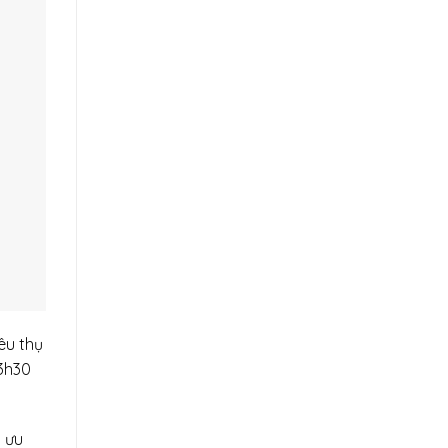
iêu thụ
23h30
i ưu