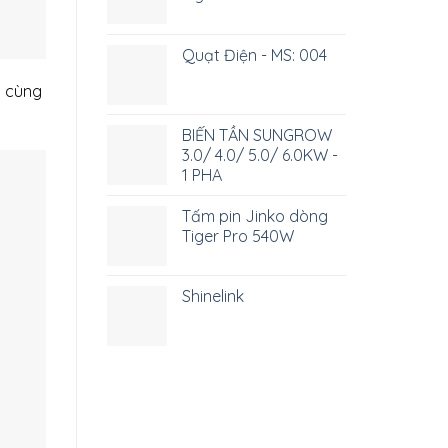
Quạt Điện - MS: 004
ô cùng
BIẾN TẦN SUNGROW
3.0/ 4.0/ 5.0/ 6.0KW -
1 PHA
Tấm pin Jinko dòng
Tiger Pro 540W
Shinelink