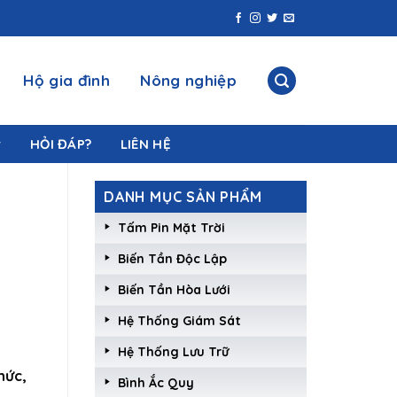
Hộ gia đình
Nông nghiệp
HỎI ĐÁP?
LIÊN HỆ
DANH MỤC SẢN PHẨM
Tấm Pin Mặt Trời
Biến Tần Độc Lập
Biến Tần Hòa Lưới
Hệ Thống Giám Sát
Hệ Thống Lưu Trữ
hức,
Bình Ắc Quy