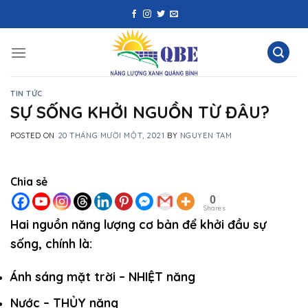
Skip
to
content
TIN TỨC
SỰ SỐNG KHỞI NGUỒN TỪ ĐÂU?
POSTED ON
20 THÁNG MƯỜI MỘT, 2021
BY
NGUYEN TAM
Chia sẻ
0
Shares
Hai nguồn năng lượng cơ bản để khởi đầu sự
sống, chính là:
Ánh sáng mặt trời – NHIỆT năng
Nước – THỦY năng