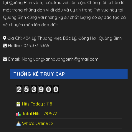
tại Quảng Bình và tại các khu vực lân cận. Chúng tôi tự hào là
một trong những đơn vị đi đầu và uy tín trong lĩnh vực này tại
Quảng Bình cùng với những kỹ sư chất lượng có sự đào tạo cả
về chuyên môn lẫn đạo đức.
Địa Chỉ:
404 Lý Thường Kiệt, Bắc Lý, Đồng Hới, Quảng Bình
Hotline
:
035.373.3366
Email:
:
Nangluongxanhquangbinh@gmail.com
THỐNG KÊ TRUY CẬP
Hits Today : 118
Total Hits : 787572
Who's Online : 2