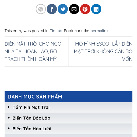
This entry was posted in
Tin tức
. Bookmark the
permalink
.
ĐIỆN MẶT TRỜI CHO NGÔI
MÔ HÌNH ESCO- LẮP ĐIỆN
NHÀ TẠI HOÀN LÃO, BỐ
MẶT TRỜI KHÔNG CẦN BỎ
TRẠCH THÊM HOÀN MỸ
VỐN
DANH MỤC SẢN PHẨM
Tấm Pin Mặt Trời
Biến Tần Độc Lập
Biến Tần Hòa Lưới