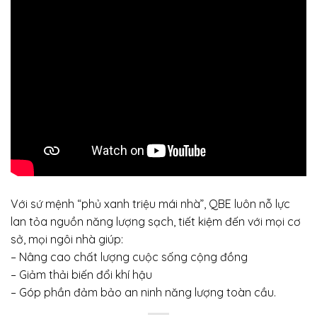
Với sứ mệnh “phủ xanh triệu mái nhà”, QBE luôn nỗ lực
lan tỏa nguồn năng lượng sạch, tiết kiệm đến với mọi cơ
sở, mọi ngôi nhà giúp:
–
Nâng cao chất lượng cuộc sống cộng đồng
– G
iảm thải biến đổi khí hậu
– Góp phần đảm bảo an ninh năng lượng toàn cầu.