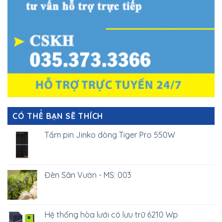
CÓ THỂ BẠN SẼ THÍCH
Tấm pin Jinko dòng Tiger Pro 550W
Đèn Sân Vườn - MS: 003
Hệ thống hòa lưới có lưu trữ 6210 Wp