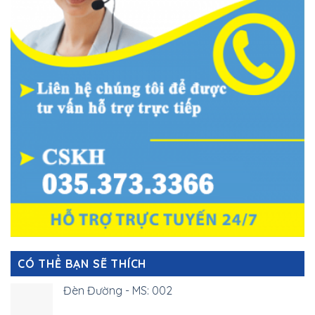
CÓ THỂ BẠN SẼ THÍCH
Đèn Đường - MS: 002