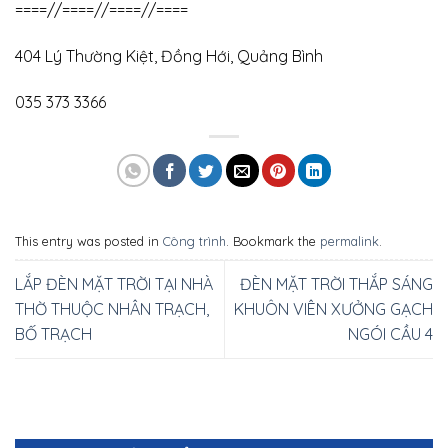
====//====//====//====
404 Lý Thường Kiệt, Đồng Hới, Quảng Bình
035 373 3366
This entry was posted in
Công trình
. Bookmark the
permalink
.
LẮP ĐÈN MẶT TRỜI TẠI NHÀ
ĐÈN MẶT TRỜI THẮP SÁNG
THỜ THUỘC NHÂN TRẠCH,
KHUÔN VIÊN XƯỞNG GẠCH
BỐ TRẠCH
NGÓI CẦU 4