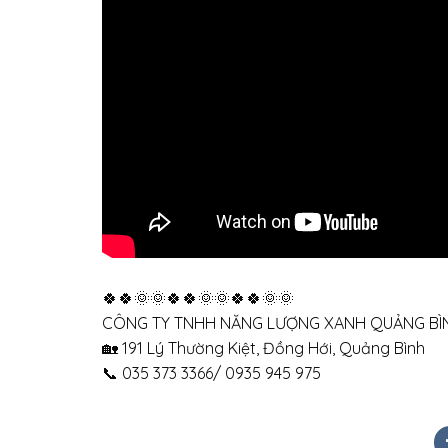
🍀🍀🌞🌞🍀🍀🌞🌞🍀🍀🌞🌞
CÔNG TY TNHH NĂNG LƯỢNG XANH QUẢNG BÌ
🏡 191 Lý Thường Kiệt, Đồng Hới, Quảng Bình
📞 035 373 3366/ 0935 945 975