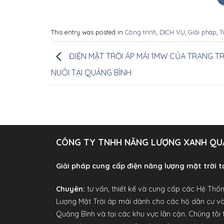
This entry was posted in
Công trình
,
DỊCH VỤ
,
Giải pháp
,
T
ĐIỆN MẶT TRỜI ÁP MÁI 1MW CỦA TRANG T
NUÔI TẠI QUẢNG BÌNH
CÔNG TY TNHH NĂNG LƯỢNG XANH QU
Giải pháp cung cấp điện năng lượng mặt trời t
Chuyên:
tư vấn, thiết kế và cung cấp các Hệ Thố
Lượng Mặt Trời áp mái dành cho các hộ dân cư và
Quảng Bình và tại các khu vực lân cận. Chúng tôi 