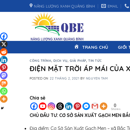
Skip
NĂNG LƯỢNG XANH QUẢNG BÌNH
EMAIL
to
content
TRANG CHỦ
GIỚI 
CÔNG TRÌNH
,
DỊCH VỤ
,
GIẢI PHÁP
,
TIN TỨC
ĐIỆN MẶT TRỜI ÁP MÁI CỦA
POSTED ON
22 THÁNG 2, 2021
BY
NGUYEN TAM
Chia sẻ
0
Shares
CHỦ ĐẦU TƯ: CƠ SỞ SẢN XUẤT GẠCH MEN BẮ
Địa điểm: Cơ Sở Sản Xuất Gạch Men – xã Bắc T