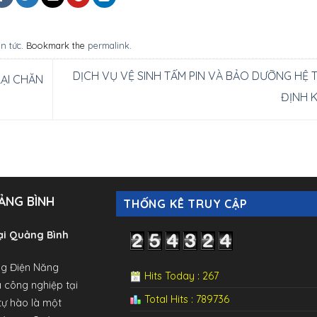
in tức
. Bookmark the
permalink
.
DỊCH VỤ VỆ SINH TẤM PIN VÀ BẢO DƯỠNG HỆ
RẠI CHĂN
ĐỊNH 
ẢNG BÌNH
THỐNG KÊ TRUY CẬP
ại Quảng Bình
ng Điện Năng
Hits Today : 267
 công nghiệp tại
Total Hits : 789736
tự hào là một