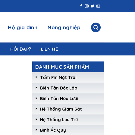
Hộ gia đình
Nông nghiệp
HỎI ĐÁP?
LIÊN HỆ
DANH MỤC SẢN PHẨM
Tấm Pin Mặt Trời
Biến Tần Độc Lập
Biến Tần Hòa Lưới
Hệ Thống Giám Sát
Hệ Thống Lưu Trữ
Bình Ắc Quy