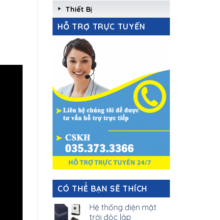
Thiết Bị
HỖ TRỢ TRỰC TUYẾN
CÓ THỂ BẠN SẼ THÍCH
Hệ thống điện mặt
trời độc lập