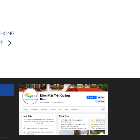
 THỐNG
KỲ