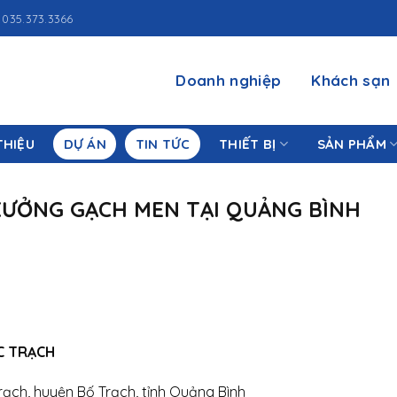
035.373.3366
Doanh nghiệp
Khách sạn
THIỆU
DỰ ÁN
TIN TỨC
THIẾT BỊ
SẢN PHẨM
 XƯỞNG GẠCH MEN TẠI QUẢNG BÌNH
C TRẠCH
rạch, huyện Bố Trạch, tỉnh Quảng Bình