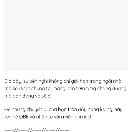
Giờ đây, sự tiện nghi không chỉ giới hạn trong ngôi nhà
mà sẽ được chúng tôi mang đến trên từng chặng đường
mà bạn đang và sẽ đi.
Để những chuyến đi của bạn tràn đầy năng lượng, hãy
liên hệ QBE và nhận tư vấn miễn phí nhé!
====//====//====//====//====