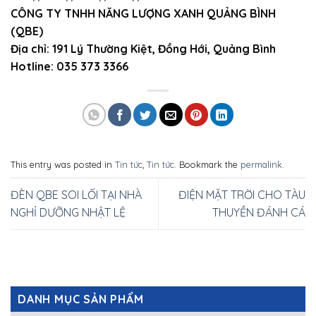
CÔNG TY TNHH NĂNG LƯỢNG XANH QUẢNG BÌNH
(QBE)
Địa chỉ: 191 Lý Thường Kiệt, Đồng Hới, Quảng Bình
Hotline: 035 373 3366
This entry was posted in
Tin tức
,
Tin tức
. Bookmark the
permalink
.
ĐÈN QBE SOI LỐI TẠI NHÀ
ĐIỆN MẶT TRỜI CHO TÀU
NGHỈ DƯỠNG NHẬT LỆ
THUYỀN ĐÁNH CÁ
DANH MỤC SẢN PHẨM