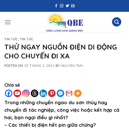
Skip
to
content
TIN TỨC
,
TIN TỨC
THỬ NGAY NGUỒN ĐIỆN DI ĐỘNG
CHO CHUYẾN ĐI XA
POSTED ON
25 THÁNG 2, 2022
BY
NGUYEN TAM
Chia sẻ
Trong những chuyến ngao du sơn thủy hay
chuyến đi tác nghiệp, công việc hoặc kết hợp cả
hai, bạn ngại điều gì nhất?
– Các thiết bị điện hết pin giữa chừng?