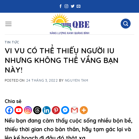
Skip
to
content
TIN TỨC
VI VU CÓ THỂ THIẾU NGƯỜI IU
NHƯNG KHÔNG THỂ VẮNG BẠN
NÀY!
POSTED ON
24 THÁNG 3, 2022
BY
NGUYEN TAM
Chia sẻ
Nếu bạn đang cảm thấy cuộc sống nhiều bộn bề,
thiếu thời gian cho bản thân, hãy tạm gác lại và
lên kế hoạch đi đâu đó thật xa.