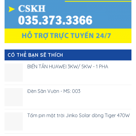
CÓ THỂ BẠN SẼ THÍCH
BIẾN TẦN HUAWEI 3KW/ 5KW - 1 PHA
Đèn Sân Vườn - MS: 003
Tấm pin mặt trời Jinko Solar dòng Tiger 470W