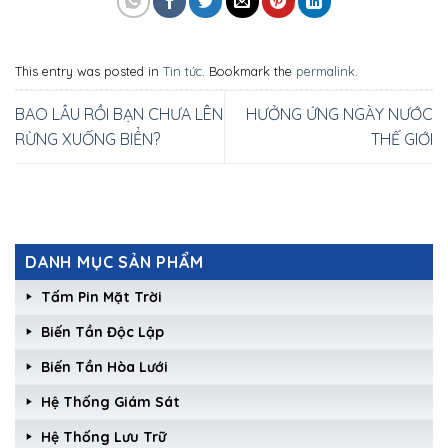
This entry was posted in
Tin tức
. Bookmark the
permalink
.
BAO LÂU RỒI BẠN CHƯA LÊN
HƯỞNG ỨNG NGÀY NƯỚC
RỪNG XUỐNG BIỂN?
THẾ GIỚI
DANH MỤC SẢN PHẨM
Tấm Pin Mặt Trời
Biến Tần Độc Lập
Biến Tần Hòa Lưới
Hệ Thống Giám Sát
Hệ Thống Lưu Trữ