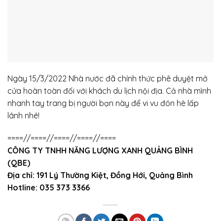
Ngày 15/3/2022 Nhà nước đã chính thức phê duyệt mở
cửa hoàn toàn đối với khách du lịch nội địa. Cả nhà mình
nhanh tay trang bị người bạn này để vi vu đón hè lấp
lánh nhé!
====//====//====//====//====
CÔNG TY TNHH NĂNG LƯỢNG XANH QUẢNG BÌNH
(QBE)
Địa chỉ: 191 Lý Thường Kiệt, Đồng Hới, Quảng Bình
Hotline: 035 373 3366